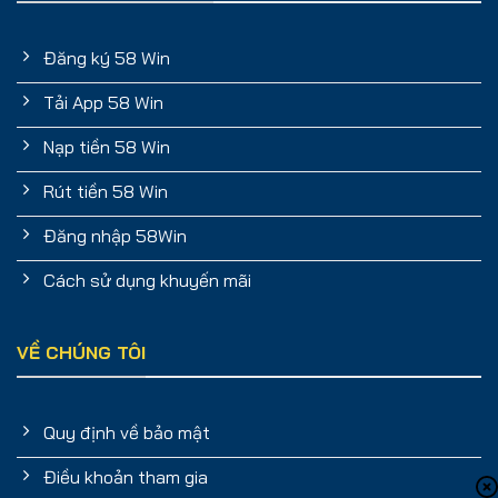
Đăng ký 58 Win
Tải App 58 Win
Nạp tiền 58 Win
Rút tiền 58 Win
Đăng nhập 58Win
Cách sử dụng khuyến mãi
VỀ CHÚNG TÔI
Quy định về bảo mật
Điều khoản tham gia