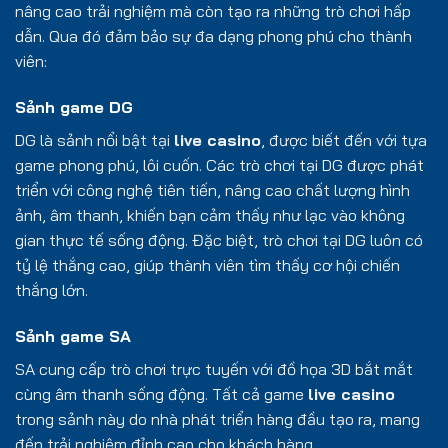
nâng cao trải nghiệm mà còn tạo ra những trò chơi hấp
dẫn. Qua đó đảm bảo sự đa dạng phong phú cho thành
viên:
Sảnh game DG
DG là sảnh nổi bật tại
live casino
, được biết đến với tựa
game phong phú, lôi cuốn. Các trò chơi tại DG được phát
triển với công nghệ tiên tiến, nâng cao chất lượng hình
ảnh, âm thanh, khiến bạn cảm thấy như lạc vào không
gian thực tế sống động. Đặc biệt, trò chơi tại DG luôn có
tỷ lệ thắng cao, giúp thành viên tìm thấy cơ hội chiến
thắng lớn.
Sảnh game SA
SA cung cấp trò chơi trực tuyến với đồ họa 3D bắt mắt
cùng âm thanh sống động. Tất cả game
live casino
trong sảnh này do nhà phát triển hàng đầu tạo ra, mang
đến trải nghiệm đỉnh cao cho khách hàng.