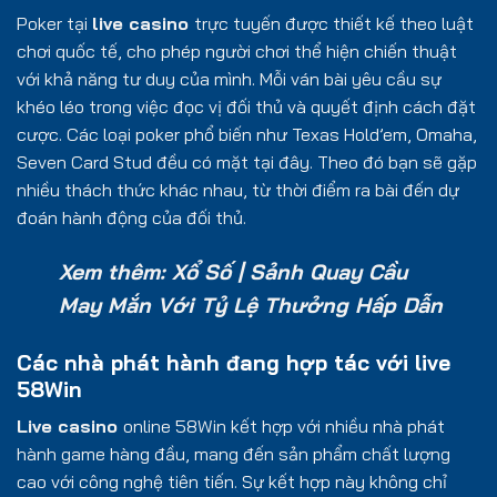
Poker tại
live casino
trực tuyến được thiết kế theo luật
chơi quốc tế, cho phép người chơi thể hiện chiến thuật
với khả năng tư duy của mình. Mỗi ván bài yêu cầu sự
khéo léo trong việc đọc vị đối thủ và quyết định cách đặt
cược. Các loại poker phổ biến như Texas Hold’em, Omaha,
Seven Card Stud đều có mặt tại đây. Theo đó bạn sẽ gặp
nhiều thách thức khác nhau, từ thời điểm ra bài đến dự
đoán hành động của đối thủ.
Xem thêm:
Xổ Số
| Sảnh Quay Cầu
May Mắn Với Tỷ Lệ Thưởng Hấp Dẫn
Các nhà phát hành đang hợp tác với live
58Win
Live casino
online 58Win kết hợp với nhiều nhà phát
hành game hàng đầu, mang đến sản phẩm chất lượng
cao với công nghệ tiên tiến. Sự kết hợp này không chỉ