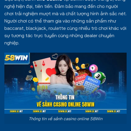
nghệ hiện đại, tiên tiến. Đảm bảo mang đến cho người
chơi trải nghiệm mượt mà và chất lượng hình ảnh sắc nét.
Người chơi có thể tham gia vào những sản phẩm như
baccarat, blackjack, roulette cùng nhiều trò chơi khác với
sự tương tác trực tuyến cùng những dealer chuyên
nghiệp.
Thông tin về sảnh casino online 58Win