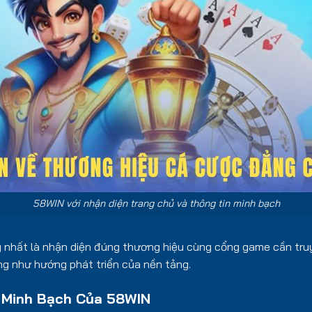
58WIN với nhận diện trang chủ và thông tin minh bạch
ng nhất là nhận diện đúng thương hiệu cùng cổng game cần tru
ng như hướng phát triển của nền tảng.
 Minh Bạch Của 58WIN