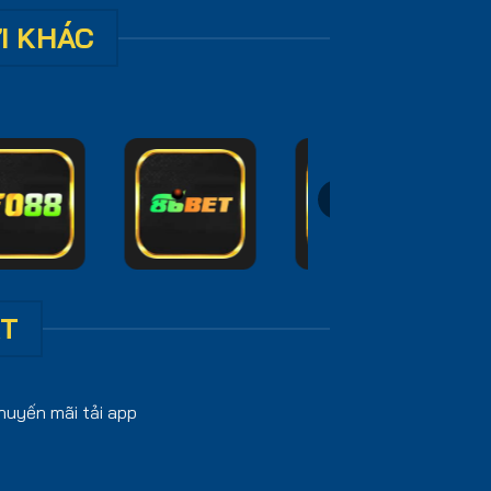
I KHÁC
ẬT