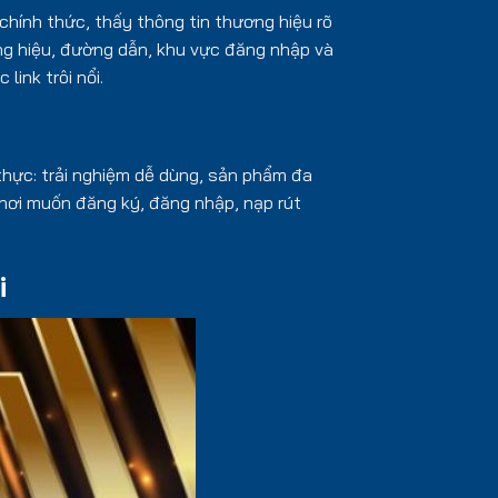
chính thức, thấy thông tin thương hiệu rõ
ơng hiệu, đường dẫn, khu vực đăng nhập và
ink trôi nổi.
thực: trải nghiệm dễ dùng, sản phẩm đa
chơi muốn đăng ký, đăng nhập, nạp rút
i