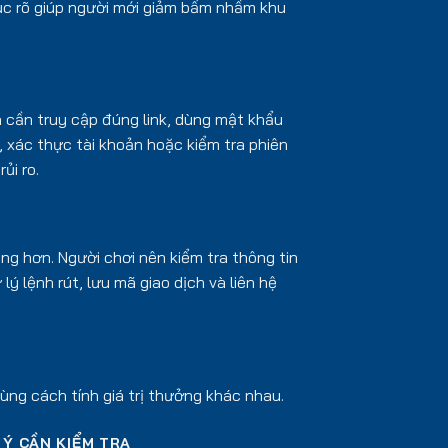
cục rõ giúp người mới giảm bấm nhầm khu
n cần truy cập đúng link, dùng mật khẩu
, xác thực tài khoản hoặc kiểm tra phiên
ủi ro.
ng hơn. Người chơi nên kiểm tra thông tin
ý lệnh rút, lưu mã giao dịch và liên hệ
dùng cách tính giá trị thưởng khác nhau.
 Ý CẦN KIỂM TRA