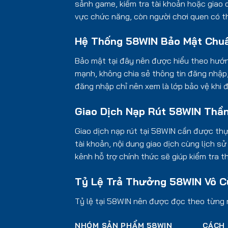
sảnh game, kiểm tra tài khoản hoặc giao d
vực chức năng, còn người chơi quen có t
Hệ Thống 58WIN Bảo Mật Chuẩ
Bảo mật tại đây nên được hiểu theo hướng
mạnh, không chia sẻ thông tin đăng nhập, 
đăng nhập chỉ nên xem là lớp bảo vệ khi đ
Giao Dịch Nạp Rút 58WIN Thầ
Giao dịch nạp rút tại 58WIN cần được thực
tài khoản, nội dung giao dịch cùng lịch s
kênh hỗ trợ chính thức sẽ giúp kiểm tra th
Tỷ Lệ Trả Thưởng 58WIN Vô C
Tỷ lệ tại 58WIN nên được đọc theo từng 
NHÓM SẢN PHẨM 58WIN
CÁCH 