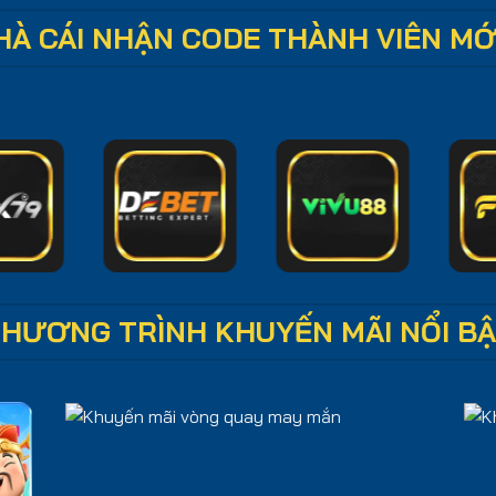
HÀ CÁI NHẬN CODE THÀNH VIÊN MỚ
HƯƠNG TRÌNH KHUYẾN MÃI NỔI B