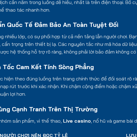
ịch cần nằm trong luồng dễ hiểu, nhất là trên điện thoại. Bố 
hể thao tác nhanh hơn.
n Quốc Tế Đảm Bảo An Toàn Tuyệt Đối
 nhiều lớp, có sự phối hợp từ cả nền tảng lẫn người chơi. Bạ
cẩn trọng trên thiết bị lạ. Các nguyên tắc như mã hóa dữ liệu
ược hệ thống hỗ trợ rõ ràng, không phải lời bảo đảm không có r
n Tốc Cam Kết Tính Sòng Phẳng
 hiện theo đúng luồng trên trang chính thức để đối soát rõ rà
ử nạp rút trước khi xác nhận. Khi chậm cộng điểm hoặc chậm xử l
uận lợi hơn.
ùng Cạnh Tranh Trên Thị Trường
nhóm sản phẩm, vì thể thao,
Live casino
, nổ hũ và game bài 
NGƯỜI CHƠI NÊN ĐỌC TỶ LỆ
LƯU